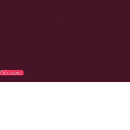
Depuis 2025 retrouvez l’expertise et le matériel de
compostage Upcycle chez Abriplus
Abriplus poursuit le déploiement de matériels Upcycle dédiés
à la valorisation des biodéchets des collectivités et des
entreprises, ainsi que l’accompagnement et les services
associés. Le composteur rotatif mécanique Ridan est
désormais produit dans son usine nantaise par Abriplus, qui
en détient les droits exclusifs de distribution. Il est
commercialisé sous le nom de “Rotocompost by Ridan”.
Découvrir