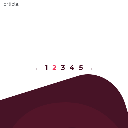
article.
←
1
2
3
4
5
→