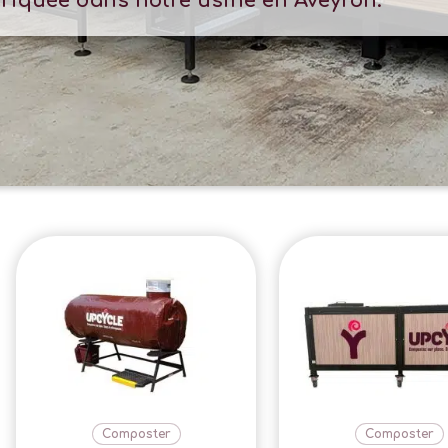
briquée dans notre usine en Aveyron.
Composter
Composter