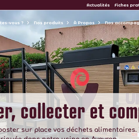
Actualités
Fiches pra
êtes-vous ?
Nos produits
À Propos
Nos accompa
er, collecter et com
poster sur place vos déchets alimentaires