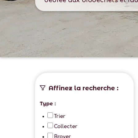
dédiée aux biodéchets et fa
Affinez la recherche :
Type :
Trier
Collecter
Broyer