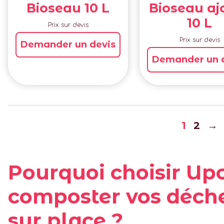
Bioseau 10 L
Bioseau aj
10 L
Prix sur devis
Prix sur devis
Demander un devis
Demander un 
1
2
→
Pourquoi choisir Up
composter vos déche
sur place ?