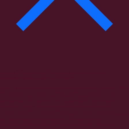
Depuis 2025 retrouvez l’expertise et le matériel de
compostage Upcycle chez Abriplus
Abriplus poursuit le déploiement de matériels Upcycle dédiés
à la valorisation des biodéchets des collectivités et des
entreprises, ainsi que l’accompagnement et les services
associés. Le composteur rotatif mécanique Ridan est
désormais produit dans son usine nantaise par Abriplus, qui
en détient les droits exclusifs de distribution. Il est
commercialisé sous le nom de “Rotocompost by Ridan”.