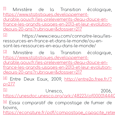
[1]
Ministère de la Transition écologique,
https://www.statistiques.developpement-
durable.gouv.fr/les-prelevements-deau-douce-en-
france-les-grands-usages-en-2013-et-leur-evolution-
depuis-20-ans?rubrique=&dossier=217
[2]
https://www.cieau.com/connaitre-leau/les-
ressources-en-france-et-dans-le-monde/ou-en-
sont-les-ressources-en-eau-dans-le-monde/
[3]
Ministère de la Transition écologique,
https://www.statistiques.developpement-
durable.gouv.fr/les-prelevements-deau-douce-en-
france-les-grands-usages-en-2013-et-leur-evolution-
depuis-20-ans?rubrique=&dossier=217
[4]
Entre Deux Eaux, 2009,
http://entre2o.free.fr/?
p=277
[5]
Unesco, 2006,
https://unesdoc.unesco.org/ark:/48223/pf000014440
[6]
Essai comparatif de compostage de fumier de
bovins,
https://econature.fr/pdf/compostage_capacite_rete