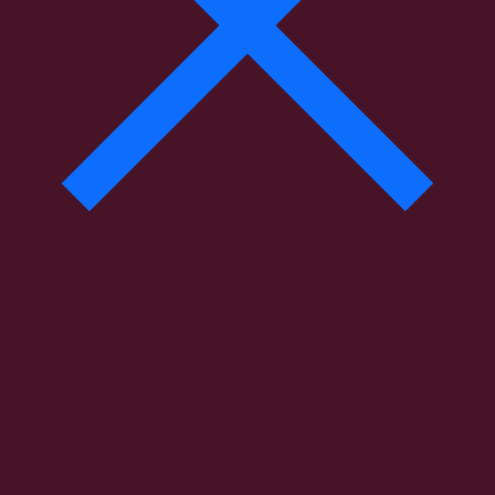
Depuis 2025 retrouvez l’expertise et le matériel de
compostage Upcycle chez Abriplus
Abriplus poursuit le déploiement de matériels Upcycle dédiés
à la valorisation des biodéchets des collectivités et des
entreprises, ainsi que l’accompagnement et les services