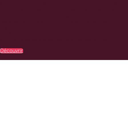
Abriplus poursuit le déploiement de matériels Upcycle dédiés
à la valorisation des biodéchets des collectivités et des
entreprises, ainsi que l’accompagnement et les services
associés. Le composteur rotatif mécanique Ridan est
désormais produit dans son usine nantaise par Abriplus, qui
en détient les droits exclusifs de distribution. Il est
commercialisé sous le nom de “Rotocompost by Ridan”.
Découvrir