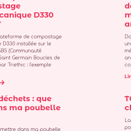
stage
d
canique D330
m
T
a
lateforme de compostage
Da
D330 installée sur le
un
SGBS (Communauté
mé
Saint Germain Boucles de
an
ar Triethic : l’exemple
co
Li
odéchets : que
T
ns ma poubelle
c
La
po
x mettre dans ma poubelle