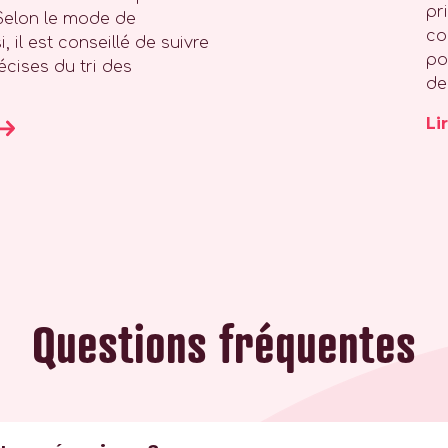
pr
Selon le mode de
co
, il est conseillé de suivre
po
cises du tri des
de
Li
Questions fréquentes