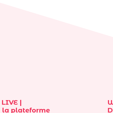
LIVE |
W
 la plateforme
D