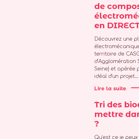
de compo
électromé
en DIREC
Découvrez une p
électromécanique 
territoire de CA
d’Agglomération 
Seine) et opérée p
idéal d’un projet...
Lire la suite
Tri des bi
mettre da
?
Qu’est ce je peu