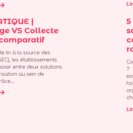
Li
ATIQUE |
5
e VS Collecte
s
 comparatif
c
r
de tri à la source des
GEC), les établissements
Co
isir entre deux solutions
? 
risation au sein de
es
râce...
ho
or
ch
Li