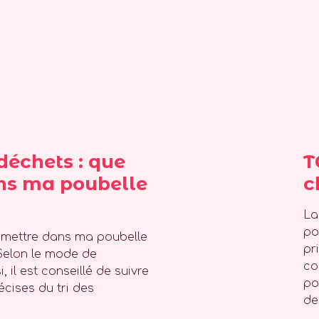
odéchets : que
T
ns ma poubelle
c
La
po
x mettre dans ma poubelle
pr
Selon le mode de
co
, il est conseillé de suivre
po
cises du tri des
de