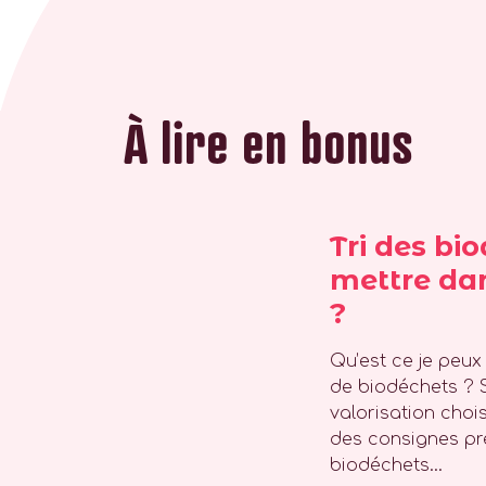
À lire en bonus
Tri des bi
mettre da
?
Qu’est ce je peu
de biodéchets ? 
valorisation choisi
des consignes pré
biodéchets...