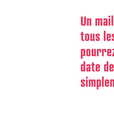
Un mail
tous le
pourrez
date de
simplem