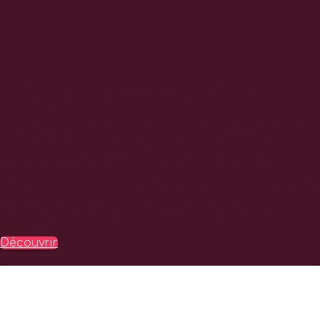
Depuis 2025 retrouvez l’expertise et le matériel de
compostage Upcycle chez Abriplus
Abriplus poursuit le déploiement de matériels Upcycle dédiés
à la valorisation des biodéchets des collectivités et des
entreprises, ainsi que l’accompagnement et les services
associés. Le composteur rotatif mécanique Ridan est
désormais produit dans son usine nantaise par Abriplus, qui
en détient les droits exclusifs de distribution. Il est
commercialisé sous le nom de “Rotocompost by Ridan”.
Découvrir