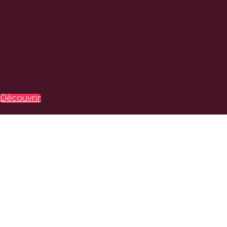
Abriplus poursuit le déploiement de matériels Upcycle dédiés
à la valorisation des biodéchets des collectivités et des
entreprises, ainsi que l’accompagnement et les services
associés. Le composteur rotatif mécanique Ridan est
désormais produit dans son usine nantaise par Abriplus, qui
en détient les droits exclusifs de distribution. Il est
commercialisé sous le nom de “Rotocompost by Ridan”.
Découvrir